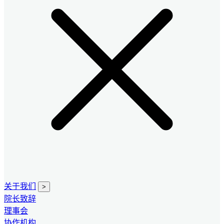
关于我们
>
院长致辞
理事会
协作机构