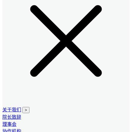
关于我们
>
院长致辞
理事会
协作机构