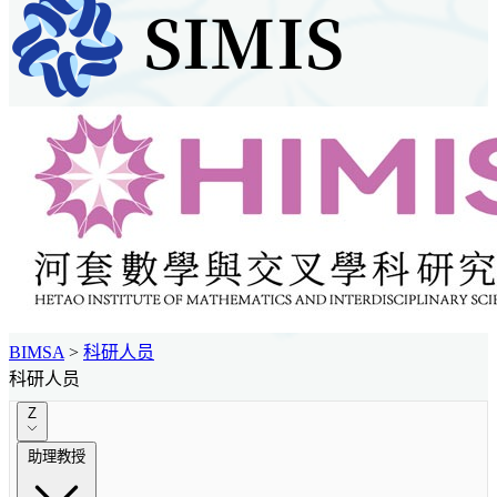
BIMSA
>
科研人员
科研人员
Z
助理教授