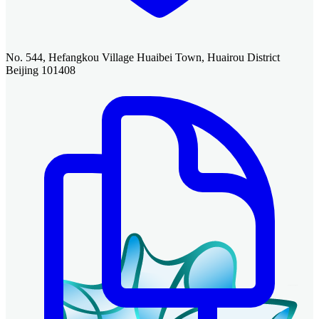
No. 544, Hefangkou Village Huaibei Town, Huairou District
Beijing 101408