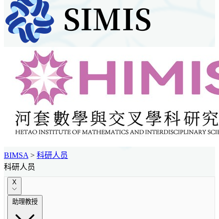
BIMSA
>
科研人员
科研人员
X
助理教授