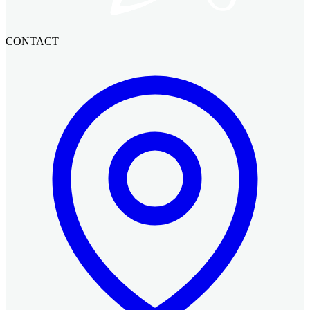
CONTACT