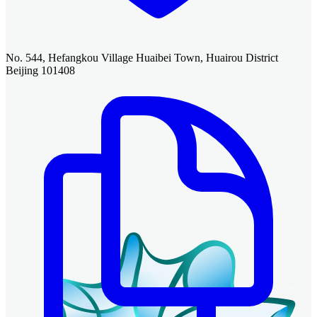
No. 544, Hefangkou Village Huaibei Town, Huairou District
Beijing 101408