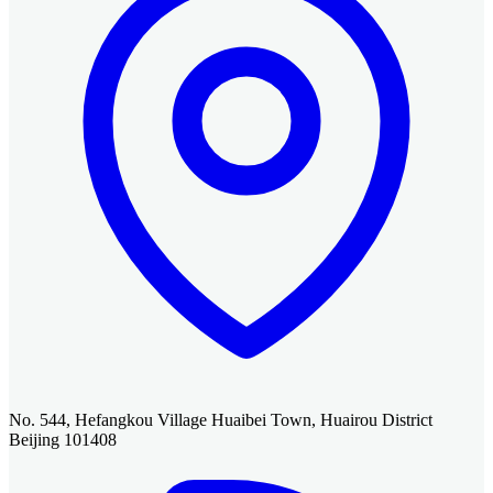
No. 544, Hefangkou Village Huaibei Town, Huairou District
Beijing 101408