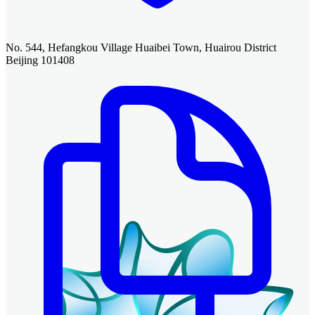
No. 544, Hefangkou Village Huaibei Town, Huairou District
Beijing 101408