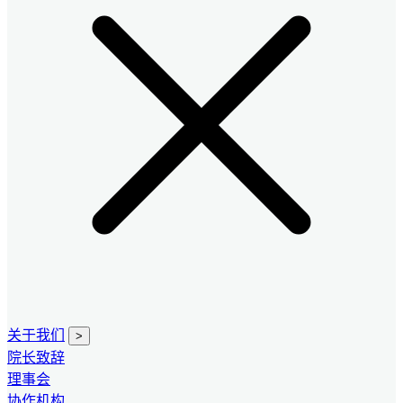
关于我们
>
院长致辞
理事会
协作机构