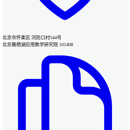
北京市怀柔区 河防口村544号
北京雁栖湖应用数学研究院 101408