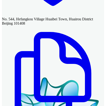
No. 544, Hefangkou Village Huaibei Town, Huairou District
Beijing 101408