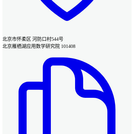
北京市怀柔区 河防口村544号
北京雁栖湖应用数学研究院 101408