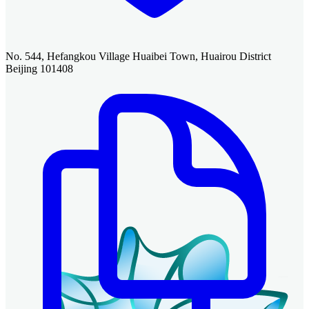
No. 544, Hefangkou Village Huaibei Town, Huairou District
Beijing 101408