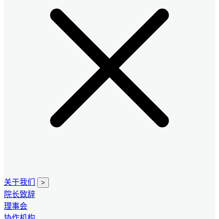
关于我们
>
院长致辞
理事会
协作机构