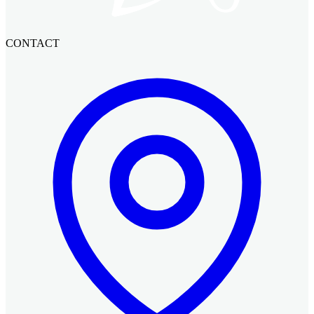
CONTACT