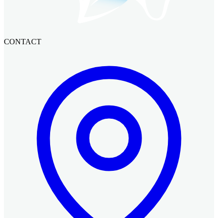
CONTACT