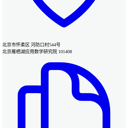
北京市怀柔区 河防口村544号
北京雁栖湖应用数学研究院 101408