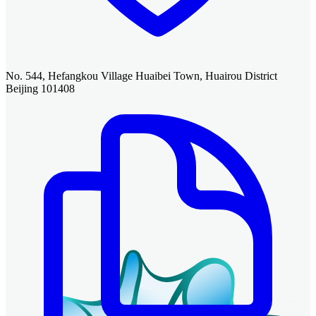
No. 544, Hefangkou Village Huaibei Town, Huairou District
Beijing 101408