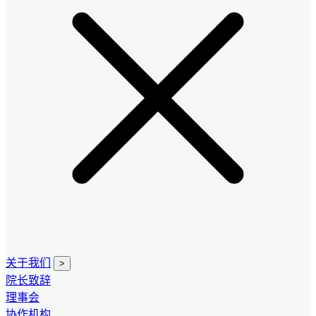
关于我们
>
院长致辞
理事会
协作机构