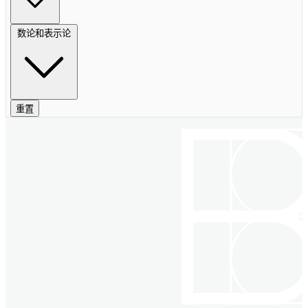
数论和表示论
重置