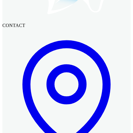
CONTACT