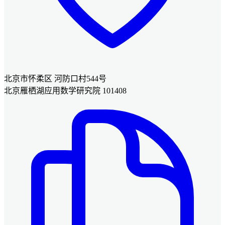
北京市怀柔区 河防口村544号
北京雁栖湖应用数学研究院 101408