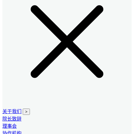
关于我们
>
院长致辞
理事会
协作机构