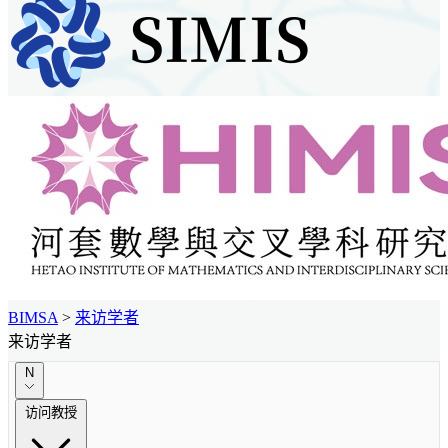
BIMSA
>
来访学者
来访学者
N
访问教授