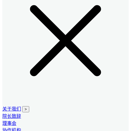
关于我们
>
院长致辞
理事会
协作机构