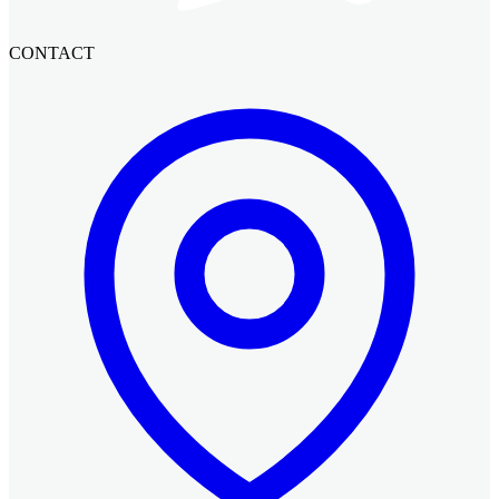
CONTACT