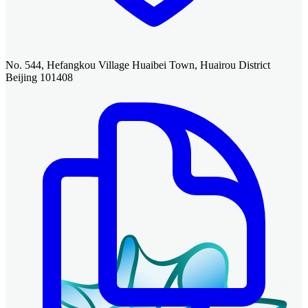
No. 544, Hefangkou Village Huaibei Town, Huairou District
Beijing 101408