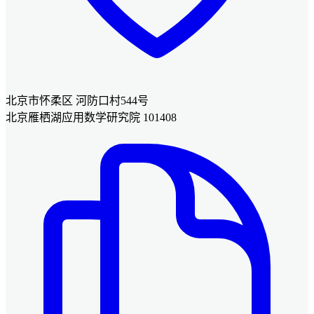
北京市怀柔区 河防口村544号
北京雁栖湖应用数学研究院 101408