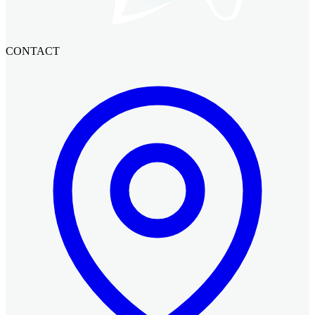
CONTACT