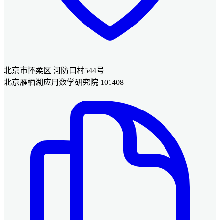
北京市怀柔区 河防口村544号
北京雁栖湖应用数学研究院 101408