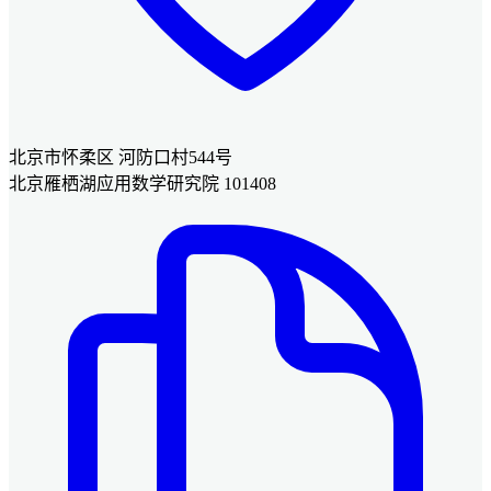
北京市怀柔区 河防口村544号
北京雁栖湖应用数学研究院 101408