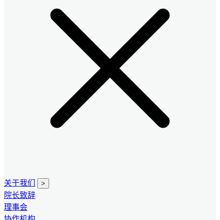
关于我们
>
院长致辞
理事会
协作机构