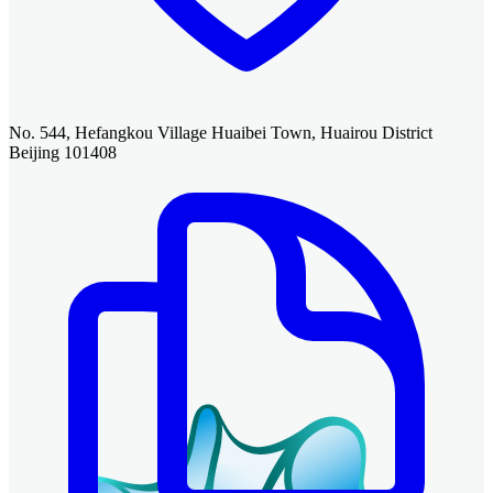
No. 544, Hefangkou Village Huaibei Town, Huairou District
Beijing 101408