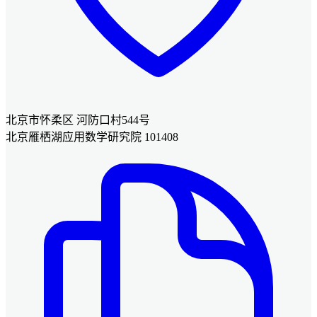
北京市怀柔区 河防口村544号
北京雁栖湖应用数学研究院 101408