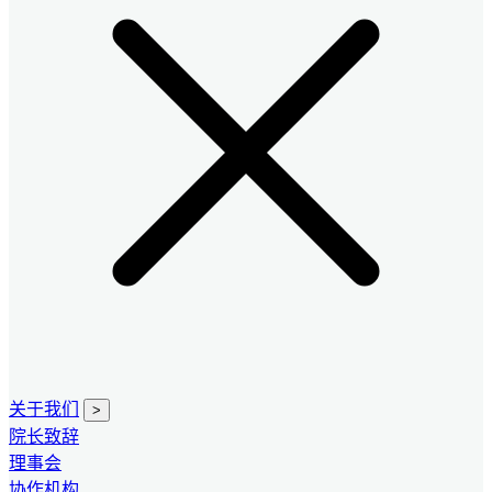
关于我们
>
院长致辞
理事会
协作机构