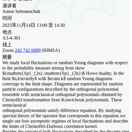
演讲者
Anton Selemenchuk
时间
2025年11月14日 13:00 至 14:30
地点
A3-4-301
线上
Zoom
242 742 6089
(BIMSA)
摘要
We study local fluctuations or random Young diagrams with respect
to the probability measure arising from skew
$(\mathrm{Sp}_{2n},\mathrm{Sp}_{2k})$ Howe duality. In the
limit $n,k\to\infty$ with $n\sim k$ random Young diagrams
converge to the limit shape. Diagrams are represented by random
particle configurations described by the orthogonal polynomial
ensemble with semiclassical orthogonal polynomials obtained by
Christoffel transformation from Krawtchouk polynomials. These
semiclassical
orthogonal polynomials satisfy difference equation. By studying
spectral theory of the operator that corresponds to this equation we
single out four asymptotic regimes of local fluctuations and describe
the limits of Christoffel-Darboux correlation kernel.
Besides the universal bulk fluctuations described by the discrete sine