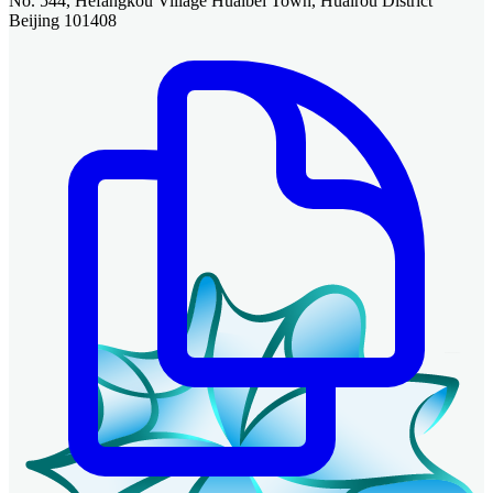
No. 544, Hefangkou Village Huaibei Town, Huairou District
Beijing 101408