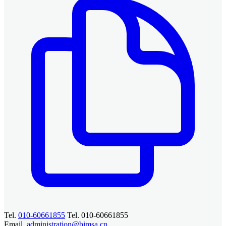
Tel.
010-60661855
Tel. 010-60661855
Email.
administration@bimsa.cn