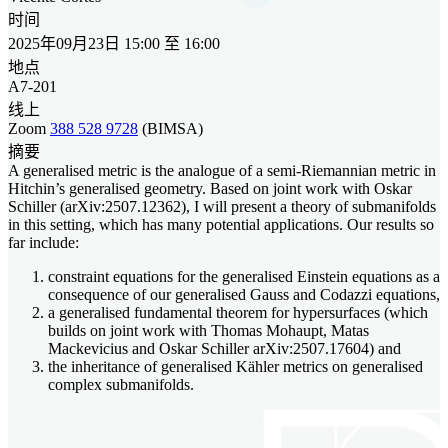
时间
2025年09月23日 15:00 至 16:00
地点
A7-201
线上
Zoom
388 528 9728
(BIMSA)
摘要
A generalised metric is the analogue of a semi-Riemannian metric in
Hitchin’s generalised geometry. Based on joint work with Oskar
Schiller (arXiv:2507.12362), I will present a theory of submanifolds
in this setting, which has many potential applications. Our results so
far include:
constraint equations for the generalised Einstein equations as a
consequence of our generalised Gauss and Codazzi equations,
a generalised fundamental theorem for hypersurfaces (which
builds on joint work with Thomas Mohaupt, Matas
Mackevicius and Oskar Schiller arXiv:2507.17604) and
the inheritance of generalised Kähler metrics on generalised
complex submanifolds.