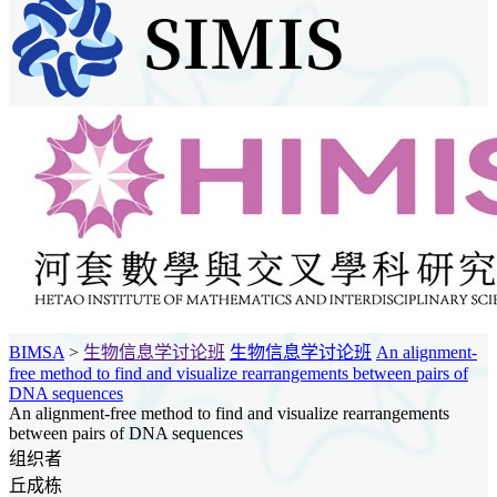
BIMSA
>
生物信息学讨论班
生物信息学讨论班
An alignment-
free method to find and visualize rearrangements between pairs of
DNA sequences
An alignment-free method to find and visualize rearrangements
between pairs of DNA sequences
组织者
丘成栋