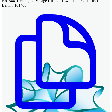
No. 544, Hefangkou Village Huaibei Town, Huairou District
Beijing 101408