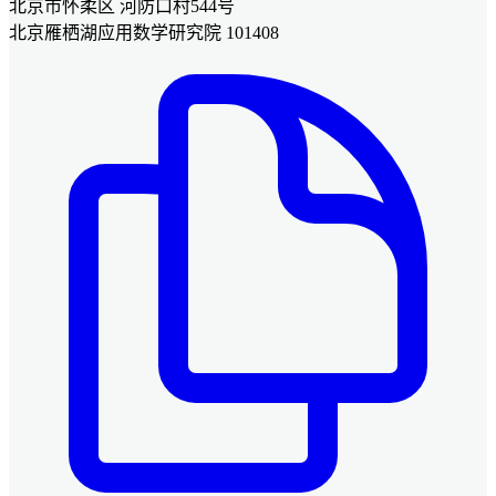
北京市怀柔区 河防口村544号
北京雁栖湖应用数学研究院 101408