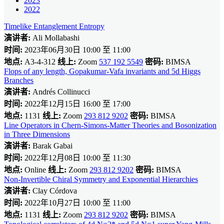
2023
2022
Timelike Entanglement Entropy
演讲者:
Ali Mollabashi
时间:
2023年06月30日 10:00 至 11:00
地点:
A3-4-312
线上:
Zoom
537 192 5549
密码:
BIMSA
Flops of any length, Gopakumar-Vafa invariants and 5d Higgs
Branches
演讲者:
Andrés Collinucci
时间:
2022年12月15日 16:00 至 17:00
地点:
1131
线上:
Zoom
293 812 9202
密码:
BIMSA
Line Operators in Chern-Simons-Matter Theories and Bosonization
in Three Dimensions
演讲者:
Barak Gabai
时间:
2022年12月08日 10:00 至 11:30
地点:
Online
线上:
Zoom
293 812 9202
密码:
BIMSA
Non-Invertible Chiral Symmetry and Exponential Hierarchies
演讲者:
Clay Córdova
时间:
2022年10月27日 10:00 至 11:00
地点:
1131
线上:
Zoom
293 812 9202
密码:
BIMSA