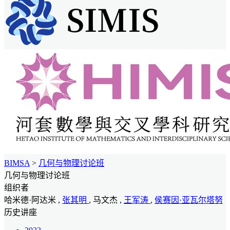
BIMSA
>
几何与物理讨论班
几何与物理讨论班
组织者
哈米德·阿达米 ,
张其明
, 马文杰 ,
王军涛
,
侯赛因·亚瓦尔塔努
历史讲座