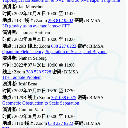
Topological correlators of 4d N=2* and 5d N=1 super Yang-Mills
演讲者:
Jan Manschot
时间:
2022年10月20日 10:00 至 11:00
地点:
1131
线上:
Zoom
293 812 9202
密码:
BIMSA
3D gravity as an average large-c CFT
演讲者:
Thomas Hartman
时间:
2022年08月25日 10:00 至 11:00
地点:
1129B
线上:
Zoom
638 227 8222
密码:
BIMSA
Quantum Field Theory, Separation of Scales, and Beyond
演讲者:
Nathan Seiberg
时间:
2022年07月28日 10:00 至 11:00
线上:
Zoom
388 528 9728
密码:
BIMSA
The Tadpole Problem
演讲者:
Iosif Bena
时间:
2022年07月07日 16:30 至 17:30
地点:
1129B
线上:
Zoom
361 038 6975
密码:
BIMSA
Geometric Obstruction to Scale Separation
演讲者:
Cumrun Vafa
时间:
2022年06月23日 09:00 至 10:30
地点:
1110
线上:
Zoom
638 227 8222
密码:
BIMSA