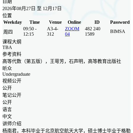
日期
2026年08月27日 至 12月17日
位置
Weekday
Time
Venue
Online
ID
Password
09:50 -
A3-4-
ZOOM
482 240
BIMSA
周四
12:15
312
04
1589
课程大纲
TBA
参考资料
高等代数（第五版），王萼芳，石声明，高等教育出版社
听众
Undergraduate
视频公开
公开
笔记公开
公开
语言
中文
讲师介绍
杨南君，本科毕业于北京航空航天大学，硕士博士毕业于格勒