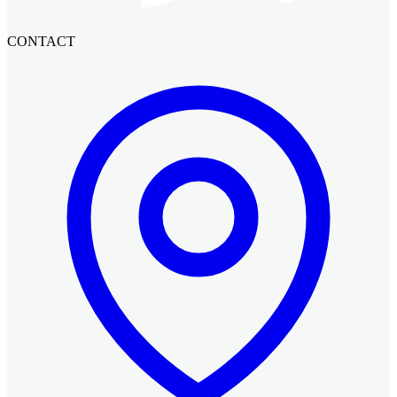
CONTACT