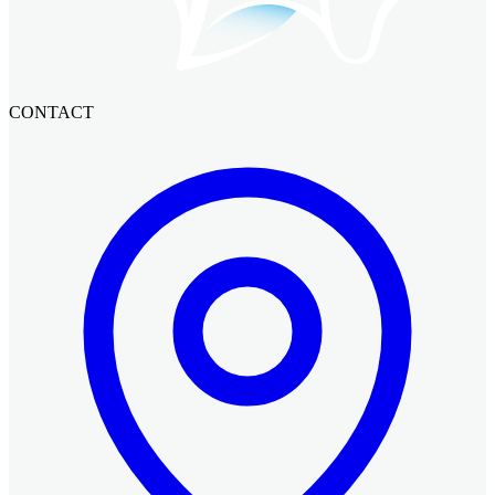
CONTACT