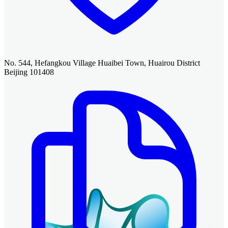
No. 544, Hefangkou Village Huaibei Town, Huairou District
Beijing 101408