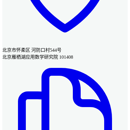
北京市怀柔区 河防口村544号
北京雁栖湖应用数学研究院 101408