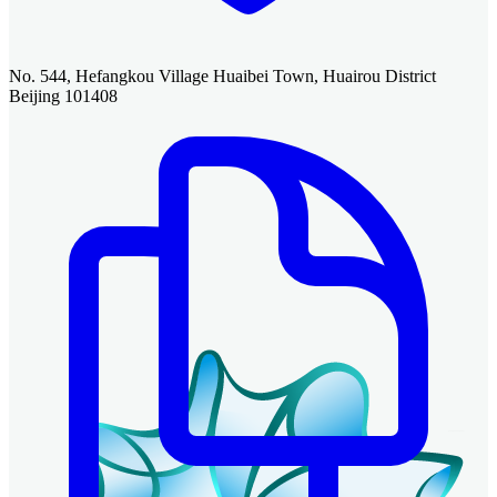
No. 544, Hefangkou Village Huaibei Town, Huairou District
Beijing 101408