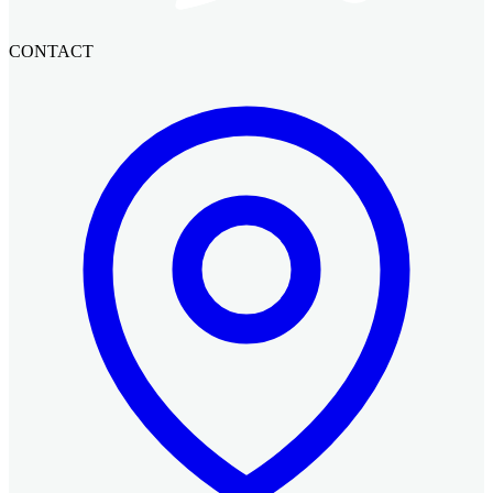
CONTACT