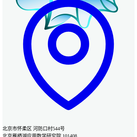
北京市怀柔区 河防口村544号
北京雁栖湖应用数学研究院 101408