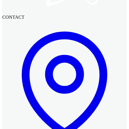
CONTACT