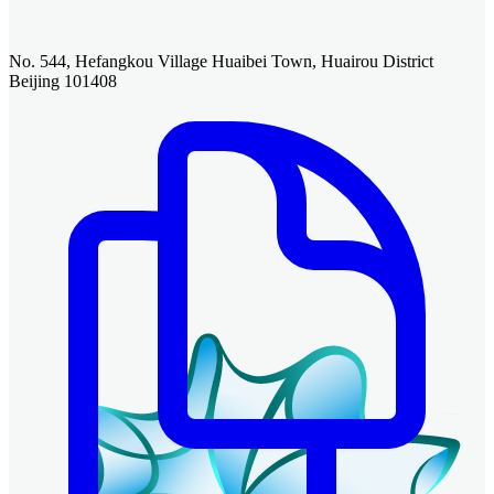
No. 544, Hefangkou Village Huaibei Town, Huairou District
Beijing 101408