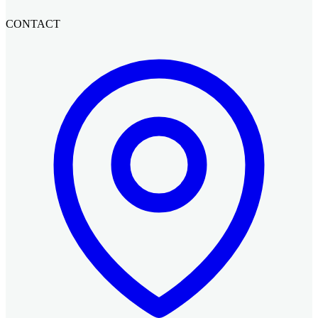
CONTACT