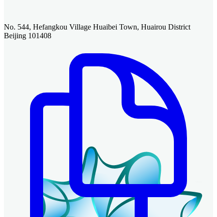
No. 544, Hefangkou Village Huaibei Town, Huairou District
Beijing 101408