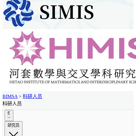
BIMSA
>
科研人员
科研人员
E
研究员