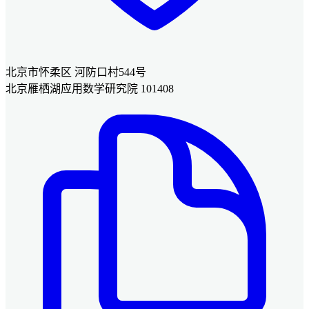
北京市怀柔区 河防口村544号
北京雁栖湖应用数学研究院 101408