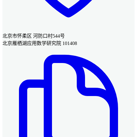
北京市怀柔区 河防口村544号
北京雁栖湖应用数学研究院 101408