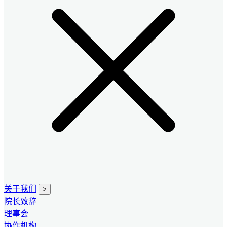
关于我们
>
院长致辞
理事会
协作机构