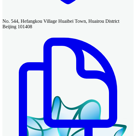
No. 544, Hefangkou Village Huaibei Town, Huairou District
Beijing 101408