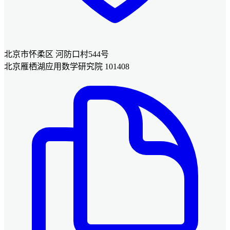
北京市怀柔区 河防口村544号
北京雁栖湖应用数学研究院 101408