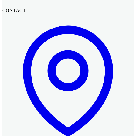
CONTACT