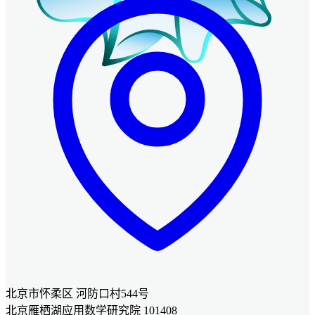
北京市怀柔区 河防口村544号
北京雁栖湖应用数学研究院 101408