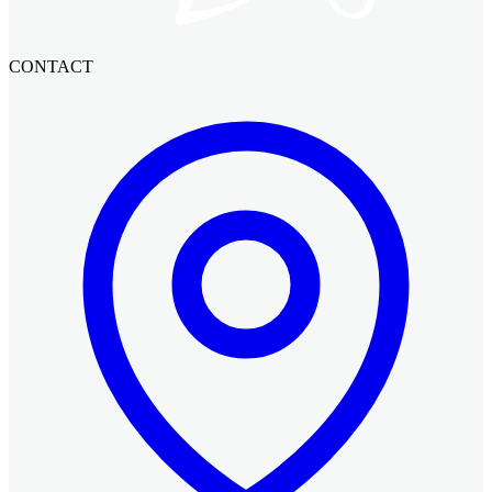
CONTACT