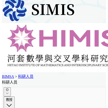
BIMSA
>
科研人员
科研人员
O
教授