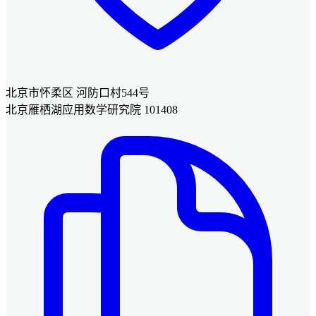
北京市怀柔区 河防口村544号
北京雁栖湖应用数学研究院 101408