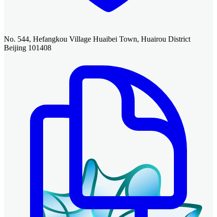
No. 544, Hefangkou Village Huaibei Town, Huairou District
Beijing 101408