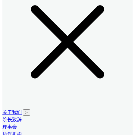
关于我们
>
院长致辞
理事会
协作机构