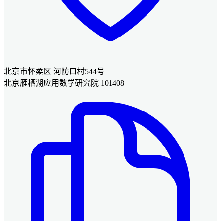
北京市怀柔区 河防口村544号
北京雁栖湖应用数学研究院 101408