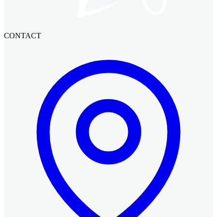
CONTACT