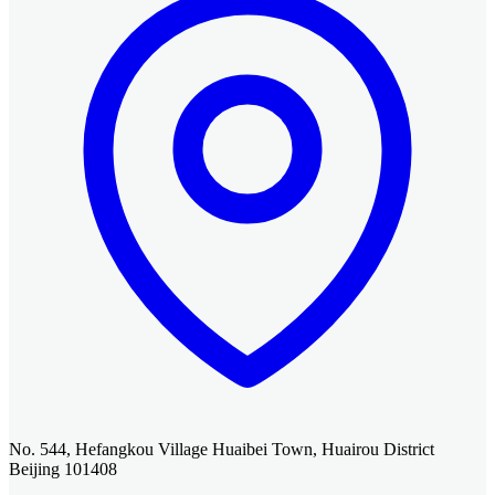
No. 544, Hefangkou Village Huaibei Town, Huairou District
Beijing 101408