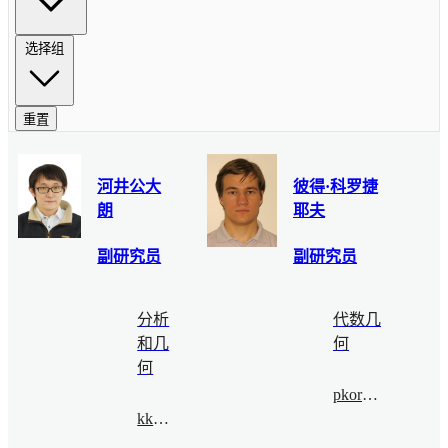
选择组
重置
河井公大
彼得·科罗捷
朗
耶夫
副研究员
副研究员
分析
代数几
和几
何
何
pkoroteev@bimsa.cn
kkawai@bimsa.cn