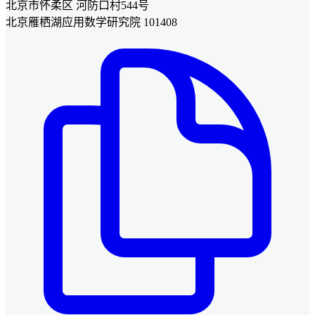
北京市怀柔区 河防口村544号
北京雁栖湖应用数学研究院 101408