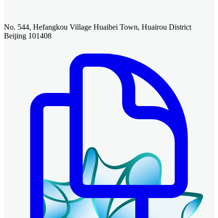
No. 544, Hefangkou Village Huaibei Town, Huairou District
Beijing 101408