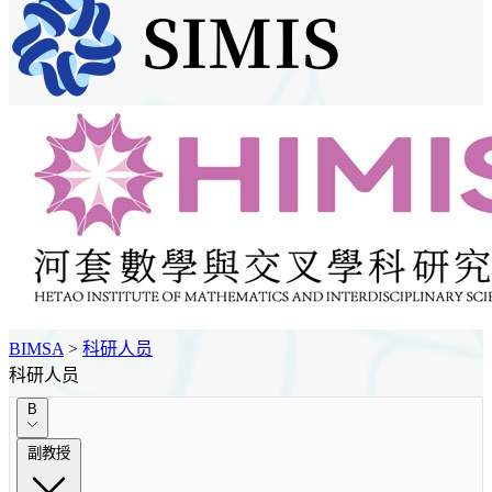
BIMSA
>
科研人员
科研人员
B
副教授