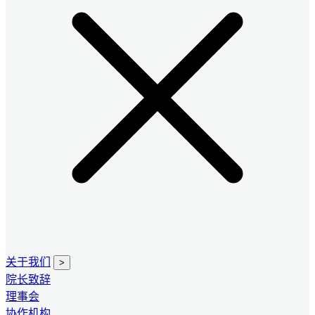
关于我们
>
院长致辞
理事会
协作机构