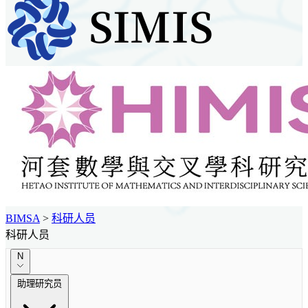
BIMSA
>
科研人员
科研人员
N
助理研究员