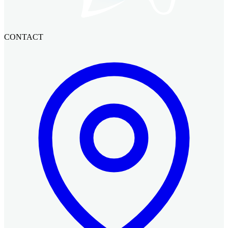
CONTACT