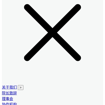
关于我们
>
院长致辞
理事会
协作机构