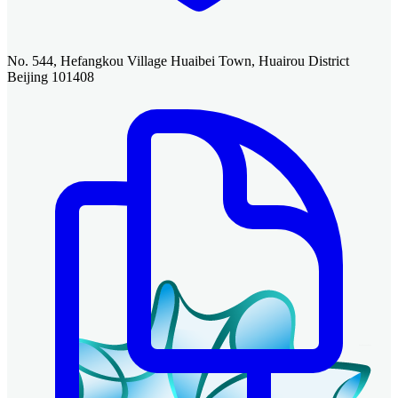
No. 544, Hefangkou Village Huaibei Town, Huairou District
Beijing 101408