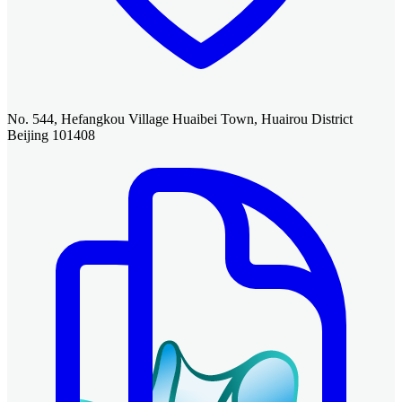
No. 544, Hefangkou Village Huaibei Town, Huairou District
Beijing 101408