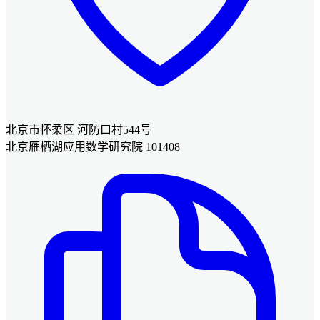
北京市怀柔区 河防口村544号
北京雁栖湖应用数学研究院 101408