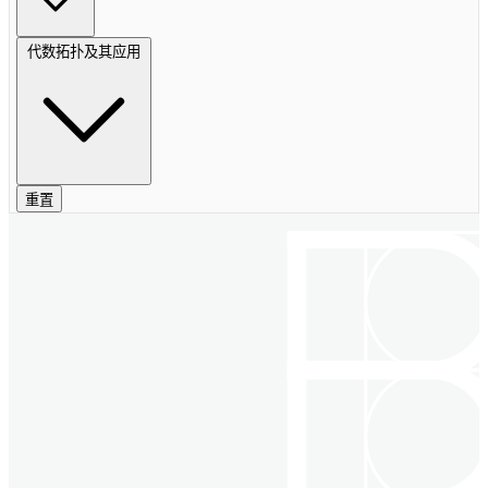
代数拓扑及其应用
重置