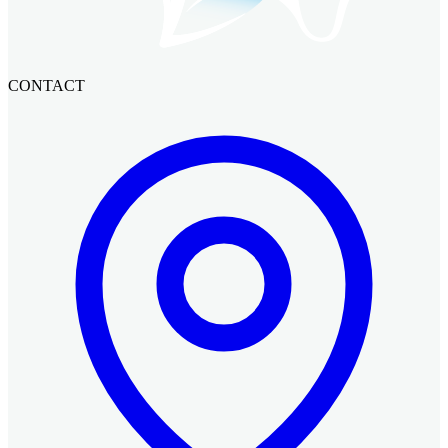
CONTACT