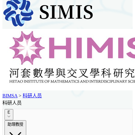
BIMSA
>
科研人员
科研人员
E
助理教授