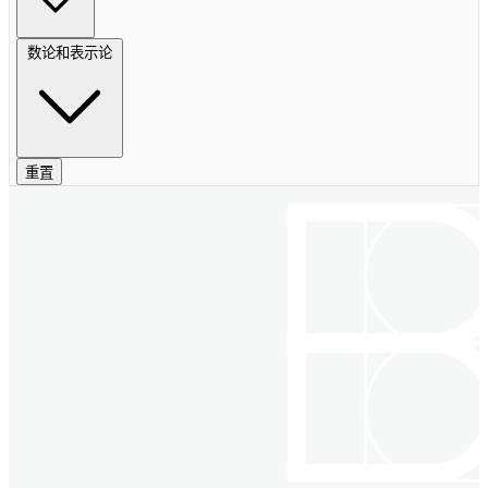
数论和表示论
重置