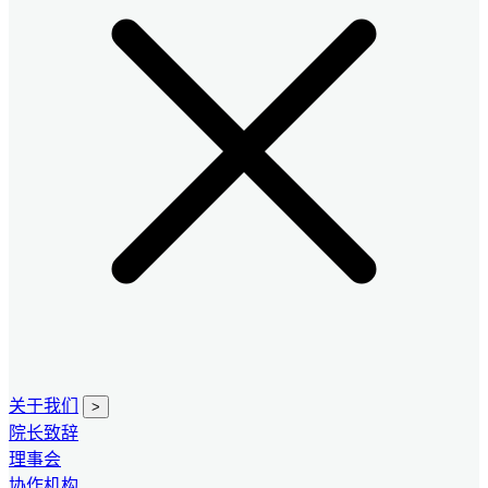
关于我们
>
院长致辞
理事会
协作机构