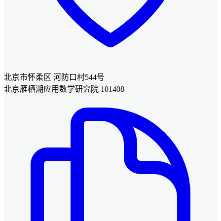
北京市怀柔区 河防口村544号
北京雁栖湖应用数学研究院 101408