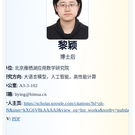
黎颖
博士后
单位:
北京雁栖湖应用数学研究院
研究方向:
大语言模型，人工智能，高性能计算
办公室:
A3-3-102
邮箱:
liying@bimsa.cn
个人主页:
https://scholar.google.com/citations?hl=zh-
CN&user=kXG6V8kAAAAJ&view_op=list_works&sortby=pubdate
CV:
PDF