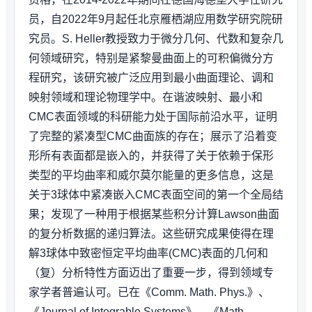
员，自2022年9月起任北京雁栖湖应用数学研究院研
究员。S. Heller教授致力于微分几何、代数和复杂几
何领域研究，特别是紧黎曼曲面上的可积偏微分方
程研究，该研究被广泛应用到最小曲面理论、调和
映射领域和理论物理学中。在谐波映射、最小和
CMC表面领域的科研能力处于国际前沿水平，证明
了完整的紧凑型CMC曲面族的存在；展示了沿着变
形所有表面都是嵌入的，并获得了关于依赖于保形
类型的平均曲率和威尔莫尔能量的更多信息，这是
关于3球体中紧凑嵌入CMC表面空间的第一个全局结
果；发现了一种用于根据某些积分计算Lawson曲面
的复分析数据的递归算法。这些研究成果使得在理
解3球体中致密恒定平均曲率(CMC)表面的几何和
（复）分析特性方面迈出了重要一步，得到领域专
家学者普遍认可。已在《Comm. Math. Phys.》、
《Journal of Integrable Systems》、《Math.