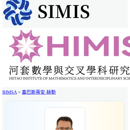
BIMSA
>
塞巴斯蒂安·赫勒