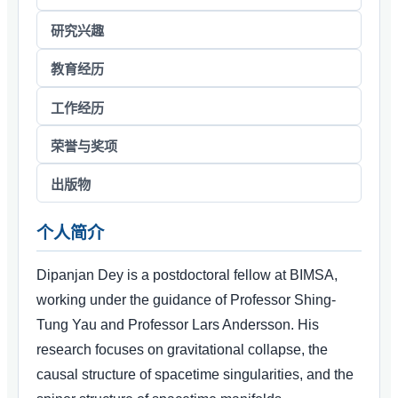
研究兴趣
教育经历
工作经历
荣誉与奖项
出版物
个人简介
Dipanjan Dey is a postdoctoral fellow at BIMSA,
working under the guidance of Professor Shing-
Tung Yau and Professor Lars Andersson. His
research focuses on gravitational collapse, the
causal structure of spacetime singularities, and the