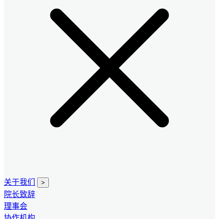
关于我们
>
院长致辞
理事会
协作机构