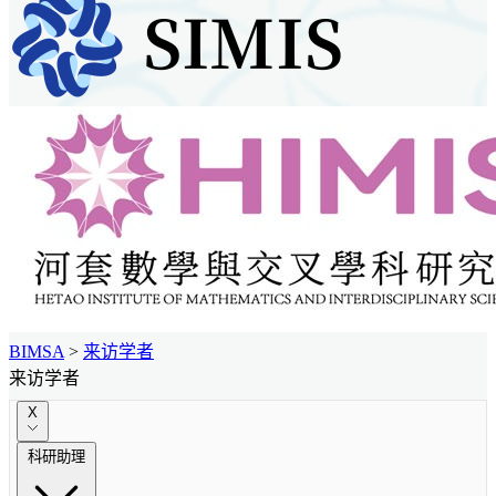
BIMSA
>
来访学者
来访学者
X
科研助理