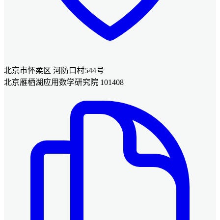
北京市怀柔区 河防口村544号
北京雁栖湖应用数学研究院 101408