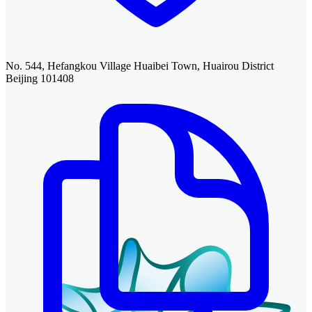
No. 544, Hefangkou Village Huaibei Town, Huairou District
Beijing 101408